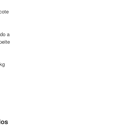
cote
ado a
peite
kg
dos