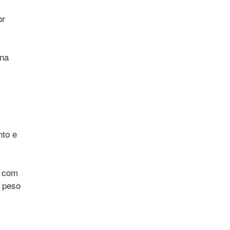
or
 na
nto e
o com
u peso