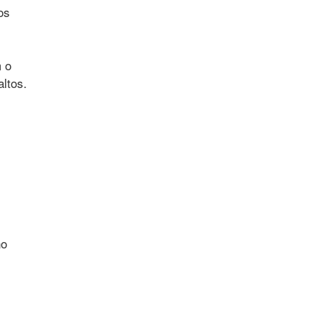
os
m o
ltos.
no