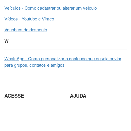
Veículos - Como cadastrar ou alterar um veículo
Vídeos - Youtube e Vimeo
Vouchers de desconto
W
WhatsApp - Como personalizar o conteúdo que deseja enviar
para grupos, contatos e amigos
ACESSE
AJUDA
Parceiros
Parceria com Agências
Analisador de SEO
Criação de Site em Campinas
Loja Virtual com pagamento
Analisador de SEO
em Cripto Moedas