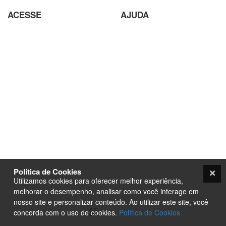
ACESSE
AJUDA
Parceiros
Parceria com Agências
Analisador de SEO
Criação de Site em Campinas
Loja Virtual com pagamento
Analisador de SEO
em Cripto Moedas
Envio de conteúdo para o Site
Trabalhe Conosco
Seja um Fornecedor
Plataforma EAD de Ensino a
Orçamento
Distância
Site para Candidato Político
Seja um Fornecedor
Termos e condições
PurpleStore
Contato
Tutoriais
Política de Cookies
Loja Ecommerce
Utilizamos cookies para oferecer melhor experiência,
Termos e condições
melhorar o desempenho, analisar como você interage em
nosso site e personalizar conteúdo. Ao utilizar este site, você
concorda com o uso de cookies.
Política de Cookies