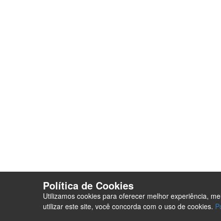
Analisador de SEO
Criação de 
Loja Virtual com pagamento
Analisador 
em Cripto Moedas
Envio de con
Trabalhe Conosco
Seja um For
Plataforma EAD de Ensino a
Orçamento
Distância
Site para Ca
Seja um Fornecedor
Termos e co
PurpleStore
Contato
Tutoriais
Loja Ecommerce
Termos e condições
Política de Cookies
Utilizamos cookies para oferecer melhor experiência, m
utilizar este site, você concorda com o uso de cookies.
P