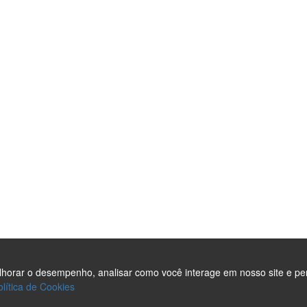
Site em Campinas
de SEO
teúdo para o Site
necedor
ndidato Político
ndições
elhorar o desempenho, analisar como você interage em nosso site e pe
olítica de Cookies