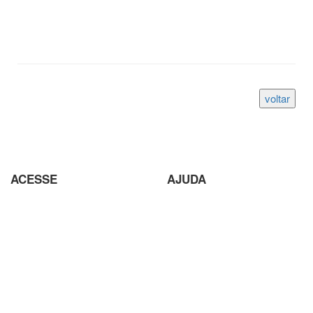
ACESSE
AJUDA
Parceiros
Parceria com Agências
Analisador de SEO
Criação de Site em Campinas
Loja Virtual com pagamento
Analisador de SEO
em Cripto Moedas
Envio de conteúdo para o Site
Trabalhe Conosco
Seja um Fornecedor
Plataforma EAD de Ensino a
Orçamento