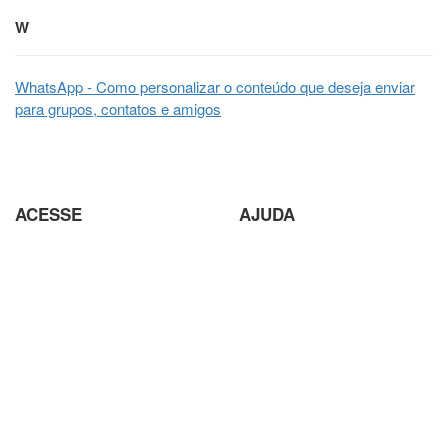
W
WhatsApp - Como personalizar o conteúdo que deseja enviar
para grupos, contatos e amigos
ACESSE
AJUDA
Parceiros
Parceria com Agências
Analisador de SEO
Criação de Site em Campinas
Loja Virtual com pagamento
Analisador de SEO
em Cripto Moedas
Envio de conteúdo para o Site
Trabalhe Conosco
Seja um Fornecedor
Plataforma EAD de Ensino a
Orçamento
Distância
Site para Candidato Político
Seja um Fornecedor