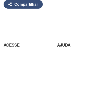
Compartilhar
ACESSE
AJUDA
Parceiros
Parceria com Agências
Analisador de SEO
Criação de Site em Campinas
Loja Virtual com pagamento
Analisador de SEO
em Cripto Moedas
Envio de conteúdo para o Site
Trabalhe Conosco
Seja um Fornecedor
Plataforma EAD de Ensino a
Orçamento
Distância
Site para Candidato Político
Seja um Fornecedor
Termos e condições
PurpleStore