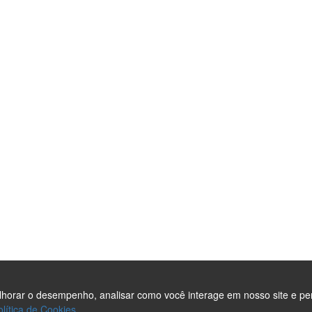
m Agências
Site em Campinas
de SEO
teúdo para o Site
necedor
ndidato Político
ndições
elhorar o desempenho, analisar como você interage em nosso site e pe
olítica de Cookies