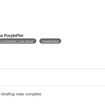
ma PurplePier
e E-commerce "Loja Virtual"
Classificados
 briefing mais completo