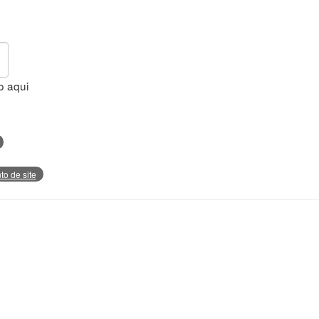
o aqui
o de site