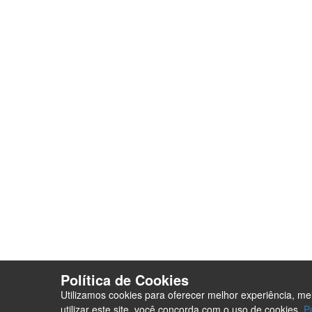
Parceiros
Parceria co
Analisador de SEO
Criação de 
Loja Virtual com pagamento
Analisador 
em Cripto Moedas
Envio de con
Trabalhe Conosco
Seja um For
Plataforma EAD de Ensino a
Orçamento
Distância
Site para Ca
Seja um Fornecedor
Termos e co
PurpleStore
Contato
Tutoriais
Loja Ecommerce
Termos e condições
Política de Cookies
Utilizamos cookies para oferecer melhor experiência, m
utilizar este site, você concorda com o uso de cookies.
P