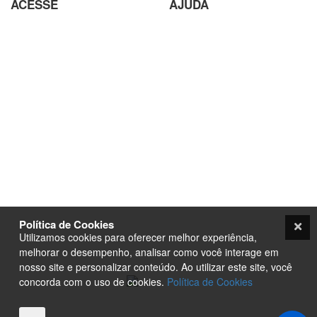
ACESSE
AJUDA
Parceiros
Parceria com Agências
Analisador de SEO
Criação de Site em Campinas
Loja Virtual com pagamento
Analisador de SEO
em Cripto Moedas
Envio de conteúdo para o Site
Trabalhe Conosco
Seja um Fornecedor
Plataforma EAD de Ensino a
Orçamento
Distância
Site para Candidato Político
Seja um Fornecedor
Termos e condições
PurpleStore
Contato
Tutoriais
Política de Cookies
Loja Ecommerce
Utilizamos cookies para oferecer melhor experiência,
Termos e condições
melhorar o desempenho, analisar como você interage em
nosso site e personalizar conteúdo. Ao utilizar este site, você
concorda com o uso de cookies.
Política de Cookies