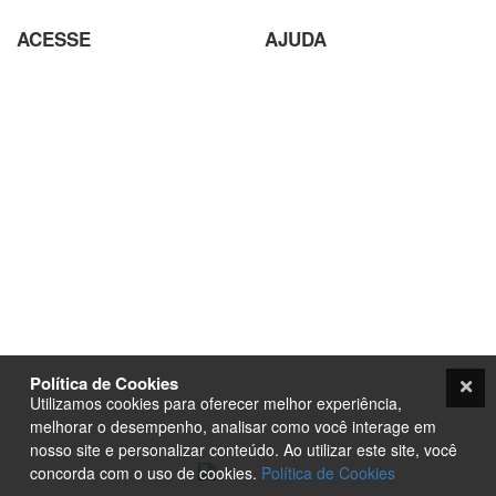
ACESSE
AJUDA
Parceiros
Parceria com Agências
Analisador de SEO
Criação de Site em Campinas
Loja Virtual com pagamento
Analisador de SEO
em Cripto Moedas
Envio de conteúdo para o Site
Trabalhe Conosco
Seja um Fornecedor
Plataforma EAD de Ensino a
Orçamento
Distância
Site para Candidato Político
Seja um Fornecedor
Termos e condições
PurpleStore
Contato
Tutoriais
Política de Cookies
Loja Ecommerce
Utilizamos cookies para oferecer melhor experiência,
Termos e condições
melhorar o desempenho, analisar como você interage em
nosso site e personalizar conteúdo. Ao utilizar este site, você
concorda com o uso de cookies.
Política de Cookies