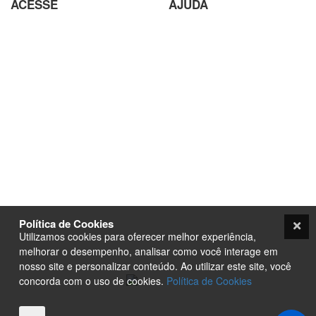
ACESSE
AJUDA
Parceiros
Parceria com Agências
Analisador de SEO
Criação de Site em Campinas
Loja Virtual com pagamento
Analisador de SEO
em Cripto Moedas
Envio de conteúdo para o Site
Trabalhe Conosco
Seja um Fornecedor
Plataforma EAD de Ensino a
Orçamento
Distância
Site para Candidato Político
Seja um Fornecedor
Termos e condições
PurpleStore
Contato
Tutoriais
Política de Cookies
Loja Ecommerce
Utilizamos cookies para oferecer melhor experiência,
Termos e condições
melhorar o desempenho, analisar como você interage em
nosso site e personalizar conteúdo. Ao utilizar este site, você
concorda com o uso de cookies.
Política de Cookies