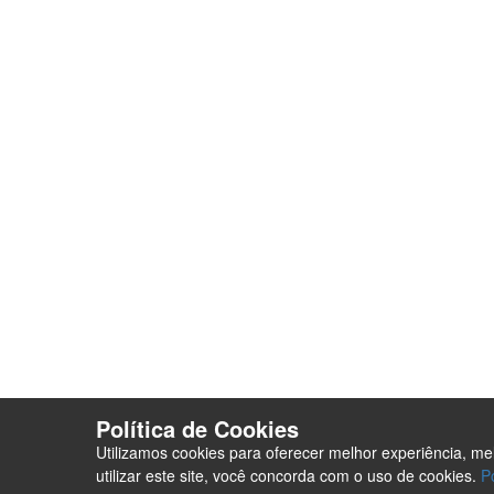
Parceiros
Parceria co
Analisador de SEO
Criação de 
Loja Virtual com pagamento
Analisador 
em Cripto Moedas
Envio de con
Trabalhe Conosco
Seja um For
Plataforma EAD de Ensino a
Orçamento
Distância
Site para Ca
Seja um Fornecedor
Termos e co
PurpleStore
Contato
Tutoriais
Loja Ecommerce
Termos e condições
Política de Cookies
Utilizamos cookies para oferecer melhor experiência, m
utilizar este site, você concorda com o uso de cookies.
P