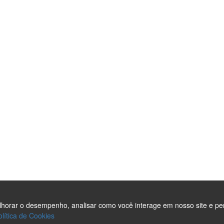
m Agências
Site em Campinas
de SEO
teúdo para o Site
necedor
ndidato Político
ndições
elhorar o desempenho, analisar como você interage em nosso site e pe
olítica de Cookies