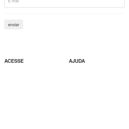
ACESSE
AJUDA
Parceiros
Parceria com Agências
Analisador de SEO
Criação de Site em Campinas
Loja Virtual com pagamento
Analisador de SEO
em Cripto Moedas
Envio de conteúdo para o Site
Trabalhe Conosco
Seja um Fornecedor
Plataforma EAD de Ensino a
Orçamento
Distância
Site para Candidato Político
Seja um Fornecedor