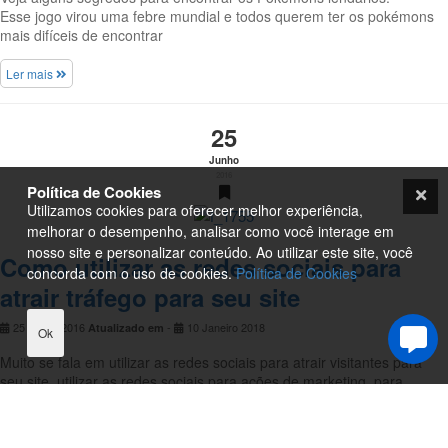
Esse jogo virou uma febre mundial e todos querem ter os pokémons
mais difíceis de encontrar
Ler mais
25
Junho
2016
Política de Cookies
Utilizamos cookies para oferecer melhor experiência,
melhorar o desempenho, analisar como você interage em
nosso site e personalizar conteúdo. Ao utilizar este site, você
Como utilizar as redes sociais para
concorda com o uso de cookies.
Política de Cookies
atrair tráfego para seu site
25 Junho 2016
-
10 Janeiro 2018
Atualizado em
Ok
Muito se fala em utilizar as redes sociais para atrair visitantes para
seu site, utilizar as redes sociais para ações de marketing, para
divulgar produtos. Muitos até, falam que somente precisam de uma
página no Facebook e nada mais.