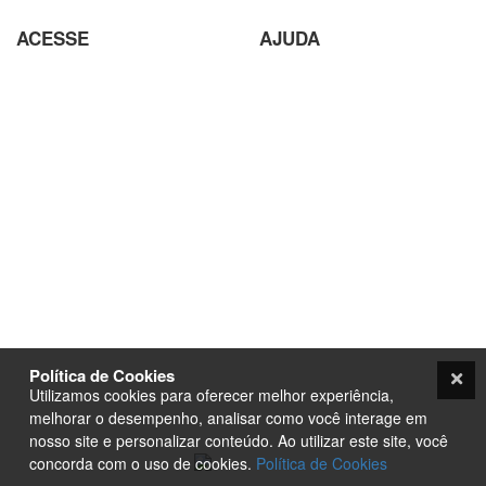
ACESSE
AJUDA
Parceiros
Parceria com Agências
Analisador de SEO
Criação de Site em Campinas
Loja Virtual com pagamento
Analisador de SEO
em Cripto Moedas
Envio de conteúdo para o Site
Trabalhe Conosco
Seja um Fornecedor
Plataforma EAD de Ensino a
Orçamento
Distância
Site para Candidato Político
Seja um Fornecedor
Termos e condições
PurpleStore
Contato
Tutoriais
Política de Cookies
Loja Ecommerce
Utilizamos cookies para oferecer melhor experiência,
Termos e condições
melhorar o desempenho, analisar como você interage em
nosso site e personalizar conteúdo. Ao utilizar este site, você
concorda com o uso de cookies.
Política de Cookies