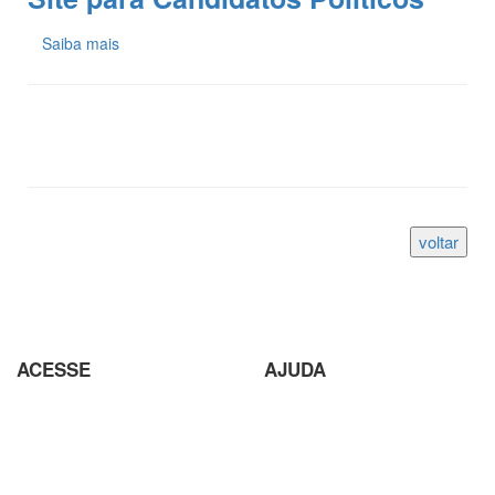
Saiba mais
ACESSE
AJUDA
Parceiros
Parceria com Agências
Analisador de SEO
Criação de Site em Campinas
Loja Virtual com pagamento
Analisador de SEO