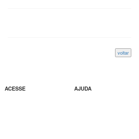
ACESSE
AJUDA
Parceiros
Parceria com Agências
Analisador de SEO
Criação de Site em Campinas
Loja Virtual com pagamento
Analisador de SEO
em Cripto Moedas
Envio de conteúdo para o Site
Trabalhe Conosco
Seja um Fornecedor