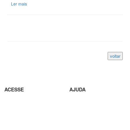
Ler mais
ACESSE
AJUDA
Parceiros
Parceria com Agências
Analisador de SEO
Criação de Site em Campinas
Loja Virtual com pagamento
Analisador de SEO
em Cripto Moedas
Envio de conteúdo para o Site