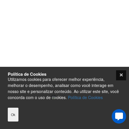
Analisador de SEO
Criação de Site em Campinas
Loja Virtual com pagamento
Analisador de SEO
em Cripto Moedas
Envio de conteúdo para o Site
Trabalhe Conosco
Seja um Fornecedor
Plataforma EAD de Ensino a
Orçamento
Distância
Site para Candidato Político
Seja um Fornecedor
Termos e condições
PurpleStore
Contato
Tutoriais
Política de Cookies
Loja Ecommerce
Utilizamos cookies para oferecer melhor experiência,
Termos e condições
melhorar o desempenho, analisar como você interage em
nosso site e personalizar conteúdo. Ao utilizar este site, você
concorda com o uso de cookies.
Política de Cookies
Ok