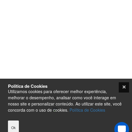
Parceiros
Parceria com Agências
Analisador de SEO
Criação de Site em Campinas
Loja Virtual com pagamento
Analisador de SEO
em Cripto Moedas
Envio de conteúdo para o Site
Trabalhe Conosco
Seja um Fornecedor
Plataforma EAD de Ensino a
Orçamento
Distância
Site para Candidato Político
Seja um Fornecedor
Termos e condições
PurpleStore
Contato
Tutoriais
Política de Cookies
Loja Ecommerce
Utilizamos cookies para oferecer melhor experiência,
Termos e condições
melhorar o desempenho, analisar como você interage em
nosso site e personalizar conteúdo. Ao utilizar este site, você
concorda com o uso de cookies.
Política de Cookies
Ok