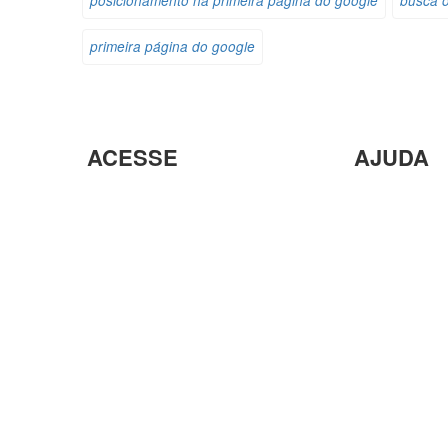
posicionamento na primeira pagina do google
busca 
primeira página do google
ACESSE
AJUDA
Parceiros
Parceria co
Analisador de SEO
Criação de 
Loja Virtual com pagamento
Analisador 
em Cripto Moedas
Envio de con
Trabalhe Conosco
Seja um For
Plataforma EAD de Ensino a
Orçamento
Distância
Site para Ca
Seja um Fornecedor
Termos e co
PurpleStore