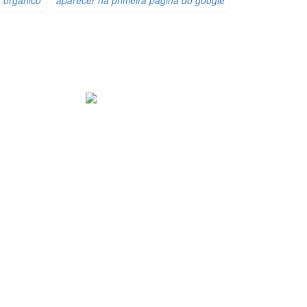
 organico
aparecer na primeira pagina do google